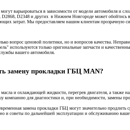
огут варьироваться в зависимости от модели автомобиля и слож
 D2868, D2348 и других в Нижнем Новгороде может обойтись в
вующих затрат. Мы предоставляем нашим клиентам прозрачную си
ько вопрос ценовой политики, но и вопросов качества. Неправ
ель" используются только оригинальные запчасти и качественн
службы вашего автомобиля.
ить замену прокладки ГБЦ MAN?
масла и охлаждающей жидкости, перегрев двигателя, а также на
ашу компанию для диагностики и, при необходимости, замены п
оевременная замена прокладки ГБЦ могут значительно продлить 
но и советы по дальнейшей эксплуатации и обслуживанию вашег