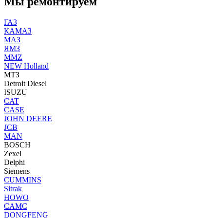
Мы ремонтируем
ГАЗ
КАМАЗ
МАЗ
ЯМЗ
MMZ
NEW Holland
МТЗ
Detroit Diesel
ISUZU
CAT
CASE
JOHN DEERE
JCB
MAN
BOSCH
Zexel
Delphi
Siemens
CUMMINS
Sitrak
HOWO
CAMC
DONGFENG