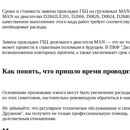
Сроки и стоимость замены прокладки ГБЦ на грузовиках MAN м
MAN на двигателях D2842LE201, D2066, D0826, D0824, D2840,
качественное выполнение этого вида работ требует соответст
необходимые расходы.
Замена прокладки ГБЦ дизельного двигателя MAN — это не тол
может привести к серьезным поломкам в будущем. В ПКФ "Диз
возникновения повторных проблем, а также увеличивает срок 
Как понять, что пришло время провод
Основными признаками износа могут быть увеличение расхода 
из этих симптомов, настоятельно рекомендуем обратиться в н
Не забывайте, что регулярное техническое обслуживание и св
Дружном", вы получите не только профессиональную помощь, 
долговечным отношениям.