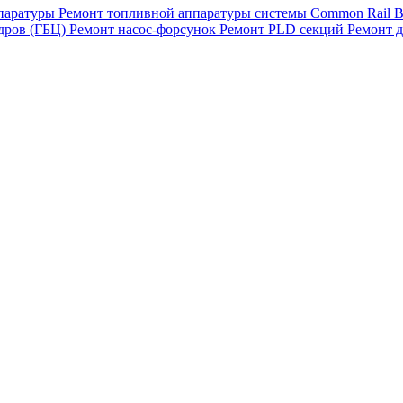
паратуры
Ремонт топливной аппаратуры системы Common Rail B
дров (ГБЦ)
Ремонт насос-форсунок
Ремонт PLD секций
Ремонт 