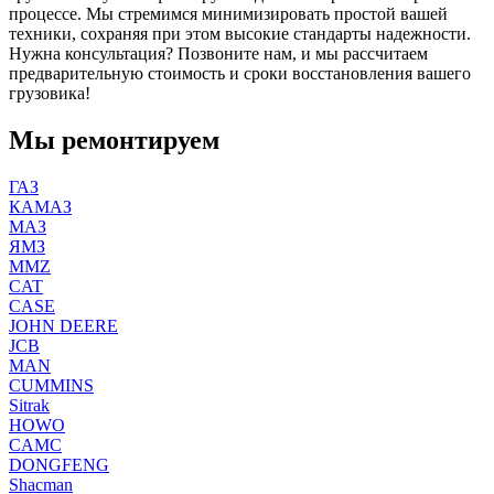
процессе. Мы стремимся минимизировать простой вашей
техники, сохраняя при этом высокие стандарты надежности.
Нужна консультация? Позвоните нам, и мы рассчитаем
предварительную стоимость и сроки восстановления вашего
грузовика!
Мы ремонтируем
ГАЗ
КАМАЗ
МАЗ
ЯМЗ
MMZ
CAT
CASE
JOHN DEERE
JCB
MAN
CUMMINS
Sitrak
HOWO
CAMC
DONGFENG
Shacman