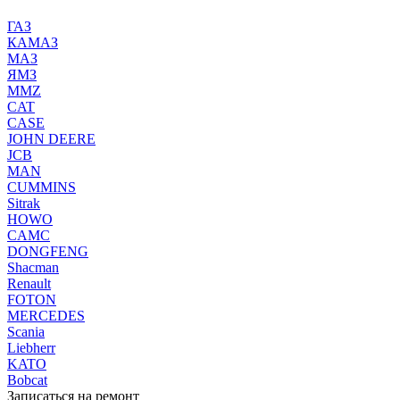
ГАЗ
КАМАЗ
МАЗ
ЯМЗ
MMZ
CAT
CASE
JOHN DEERE
JCB
MAN
CUMMINS
Sitrak
HOWO
CAMC
DONGFENG
Shacman
Renault
FOTON
MERCEDES
Scania
Liebherr
KATO
Bobcat
Записаться на ремонт