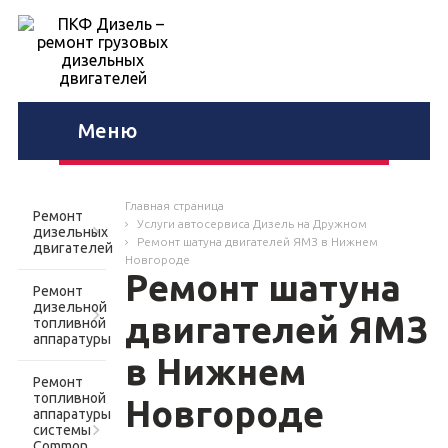
Меню
Главная страница
Ремонт
Услуги автосервиса Дизель на Дружном
дизельных
Ремонт шатуна двигателей ЯМЗ в Нижнем
двигателей
Новгороде
Ремонт шатуна
Ремонт
дизельной
двигателей ЯМЗ
топливной
аппаратуры
в Нижнем
Ремонт
топливной
Новгороде
аппаратуры
системы
Common