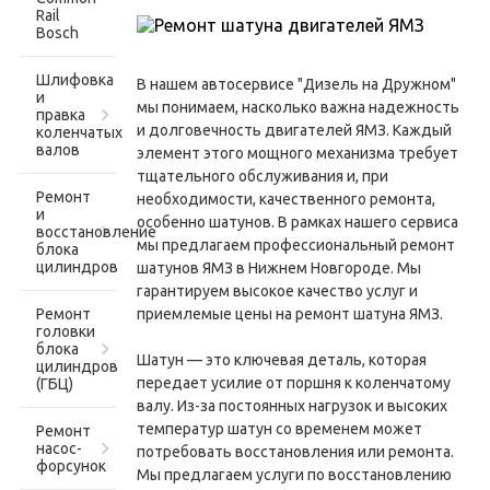
Rail
Bosch
Шлифовка
В нашем автосервисе "Дизель на Дружном"
и
мы понимаем, насколько важна надежность
правка
и долговечность двигателей ЯМЗ. Каждый
коленчатых
валов
элемент этого мощного механизма требует
тщательного обслуживания и, при
Ремонт
необходимости, качественного ремонта,
и
особенно шатунов. В рамках нашего сервиса
восстановление
мы предлагаем профессиональный ремонт
блока
цилиндров
шатунов ЯМЗ в Нижнем Новгороде. Мы
гарантируем высокое качество услуг и
Ремонт
приемлемые цены на ремонт шатуна ЯМЗ.
головки
блока
Шатун — это ключевая деталь, которая
цилиндров
передает усилие от поршня к коленчатому
(ГБЦ)
валу. Из-за постоянных нагрузок и высоких
температур шатун со временем может
Ремонт
насос-
потребовать восстановления или ремонта.
форсунок
Мы предлагаем услуги по восстановлению